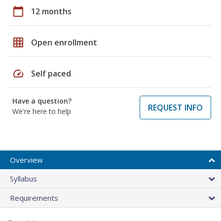
calendar_today
12 months
grid_on
Open enrollment
speed
Self paced
Have a question?
REQUEST INFO
We're here to help
Overview
Syllabus
Requirements