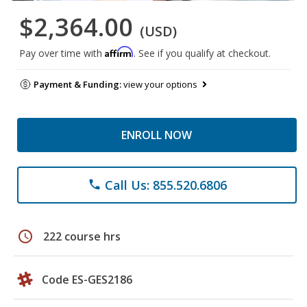
$2,364.00
(USD)
Affirm
Pay over time with
. See if you qualify at checkout.
Payment & Funding:
view your options
ENROLL NOW
Call Us: 855.520.6806
phone
schedule
222 course hrs
Code ES-GES2186