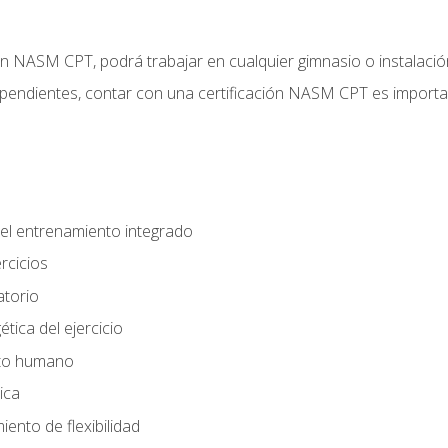
ción NASM CPT, podrá trabajar en cualquier gimnasio o instalaci
endientes, contar con una certificación NASM CPT es important
el entrenamiento integrado
rcicios
atorio
tica del ejercicio
nto humano
ica
ento de flexibilidad