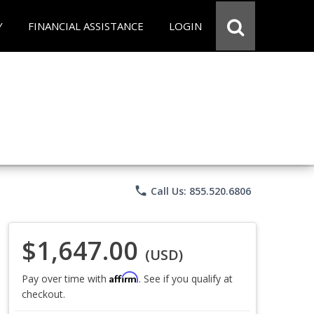
Y
FINANCIAL ASSISTANCE
LOGIN
phone
Call Us: 855.520.6806
$1,647.00
(USD)
Affirm
Pay over time with
. See if you qualify at
checkout.