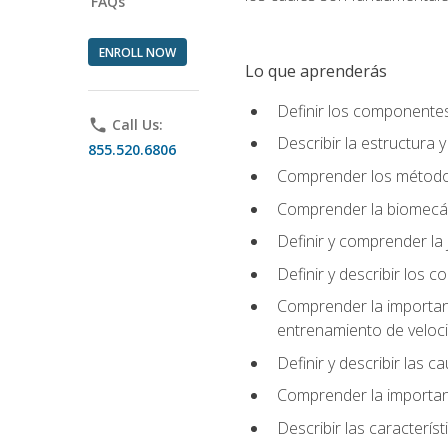
FAQs
ENROLL NOW
Lo que aprenderás
Definir los componente
phone
Call Us:
Describir la estructura 
855.520.6806
Comprender los métodos
Comprender la biomecán
Definir y comprender la 
Definir y describir los
Comprender la importanci
entrenamiento de velocid
Definir y describir las 
Comprender la importanc
Describir las característ