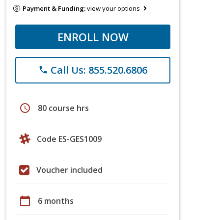
Payment & Funding:
view your options
ENROLL NOW
Call Us: 855.520.6806
phone
schedule
80 course hrs
Code ES-GES1009
Voucher included
calendar_today
6 months