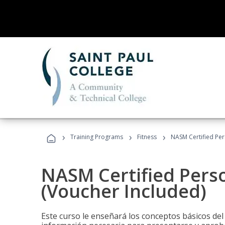
›
›
›
Training Programs
Fitness
NASM Certified Per
NASM Certified Perso
(Voucher Included)
Este curso le enseñará los conceptos básicos del