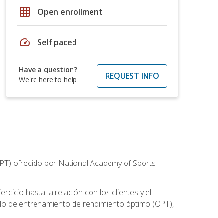
grid_on
Open enrollment
speed
Self paced
Have a question?
REQUEST INFO
We're here to help
CPT) ofrecido por National Academy of Sports
cicio hasta la relación con los clientes y el
elo de entrenamiento de rendimiento óptimo (OPT),