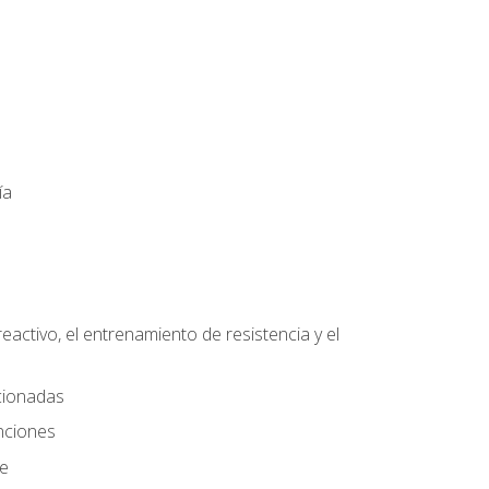
ía
eactivo, el entrenamiento de resistencia y el
ccionadas
nciones
te